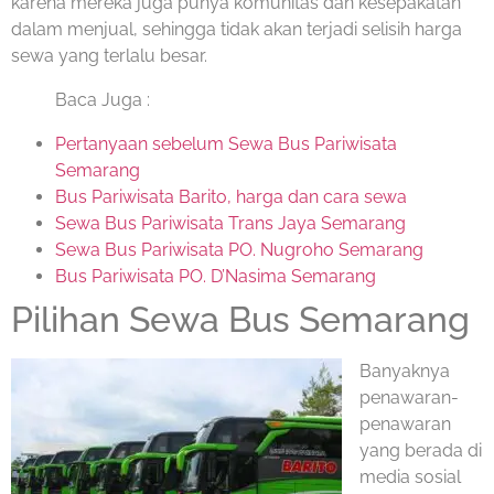
karena mereka juga punya komunitas dan kesepakatan
dalam menjual, sehingga tidak akan terjadi selisih harga
sewa yang terlalu besar.
Baca Juga :
Pertanyaan sebelum Sewa Bus Pariwisata
Semarang
Bus Pariwisata Barito, harga dan cara sewa
Sewa Bus Pariwisata Trans Jaya Semarang
Sewa Bus Pariwisata PO. Nugroho Semarang
Bus Pariwisata PO. D’Nasima Semarang
Pilihan Sewa Bus Semarang
Banyaknya
penawaran-
penawaran
yang berada di
media sosial