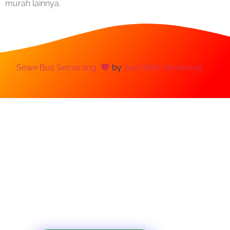
murah lainnya.
Sewe Bus Semarang
by
Jasa Web Semarang