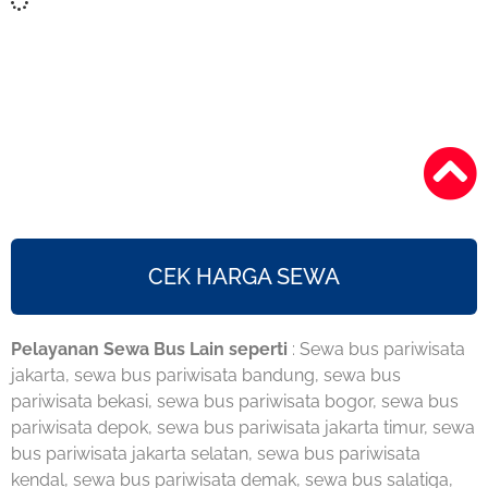
CEK HARGA SEWA
Pelayanan Sewa Bus Lain seperti
: Sewa bus pariwisata
jakarta, sewa bus pariwisata bandung, sewa bus
pariwisata bekasi, sewa bus pariwisata bogor, sewa bus
pariwisata depok, sewa bus pariwisata jakarta timur, sewa
bus pariwisata jakarta selatan, sewa bus pariwisata
kendal, sewa bus pariwisata demak, sewa bus salatiga,