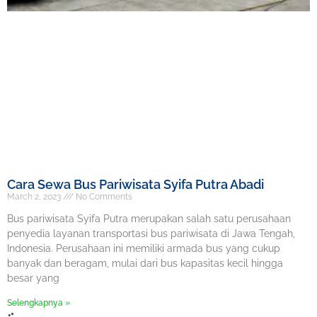
Cara Sewa Bus Pariwisata Syifa Putra Abadi
March 2, 2023
No Comments
Bus pariwisata Syifa Putra merupakan salah satu perusahaan
penyedia layanan transportasi bus pariwisata di Jawa Tengah,
Indonesia. Perusahaan ini memiliki armada bus yang cukup
banyak dan beragam, mulai dari bus kapasitas kecil hingga
besar yang
Selengkapnya »